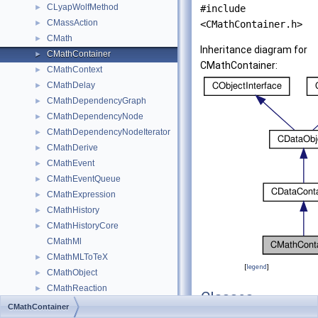
CLyapWolfMethod
►
#include
CMassAction
►
<CMathContainer.h>
CMath
►
Inheritance diagram for
CMathContainer
►
CMathContainer:
CMathContext
►
CMathDelay
►
CMathDependencyGraph
►
CMathDependencyNode
►
CMathDependencyNodeIterator
►
CMathDerive
►
CMathEvent
►
CMathEventQueue
►
CMathExpression
►
CMathHistory
►
CMathHistoryCore
►
CMathMl
CMathMLToTeX
►
[
legend
]
CMathObject
►
CMathReaction
►
Classes
CMathUpdateSequence
►
CMathContainer