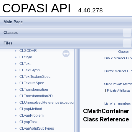
COPASI API
CLRenderPoint
►
4.40.278
CLRenderResolver
►
CLRGBAColor
►
Main Page
CLSimpleImageTexturizer
►
CLSODA
►
Classes
CLsodaMethod
►
Files
CLsodaMethod2
►
CLSODAR
►
Classes
|
CLStyle
►
Public Member Func
CLText
►
|
CLTextGlyph
►
Private Member Fun
CLTextTextureSpec
►
|
CLTextureSpec
►
Static Private Memb
CLTransformation
►
|
Private Attributes
CLTransformation2D
►
|
CLUnresolvedReferenceException
►
List of all members
CLyapMethod
►
CMathContainer
CLyapProblem
►
Class Reference
CLyapTask
►
CLyapValidSubTypes
►